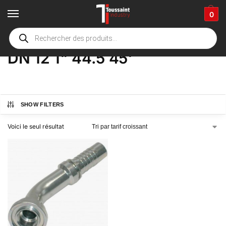
0
Accueil
boutique
Product Options
DN 12 1" 44.5 45'
/
/
/
DN 12 1" 44.5 45'
SHOW FILTERS
Voici le seul résultat