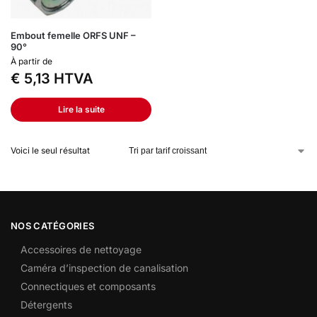
Embout femelle ORFS UNF –
90°
À partir de
€
5,13
HTVA
Lire la suite
Voici le seul résultat
NOS CATÉGORIES
Accessoires de nettoyage
Caméra d’inspection de canalisation
Connectiques et composants
Détergents