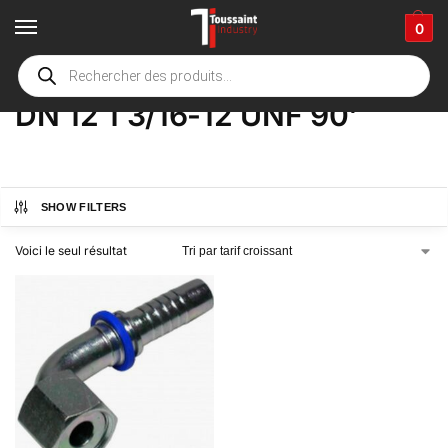
0
Accueil
boutique
Product Options
DN 12 1 3/16-12 UNF 90'
/
/
/
DN 12 1 3/16-12 UNF 90'
SHOW FILTERS
Voici le seul résultat