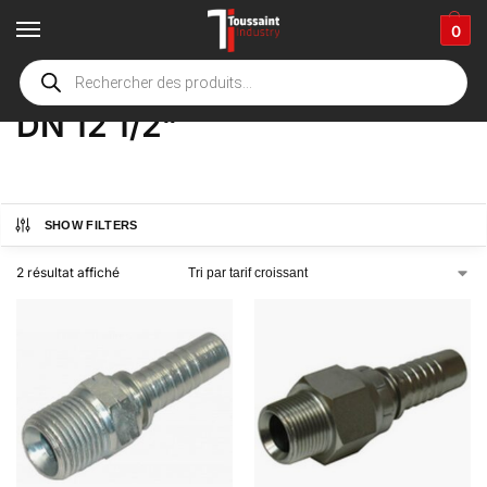
0
Accueil
boutique
Product Options
DN 12 1/2"
/
/
/
DN 12 1/2"
SHOW FILTERS
2 résultat affiché