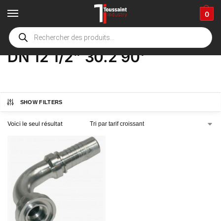
0
Accueil
boutique
Product Options
DN 12 1/2" 30.2 90'
/
/
/
DN 12 1/2" 30.2 90'
SHOW FILTERS
Voici le seul résultat