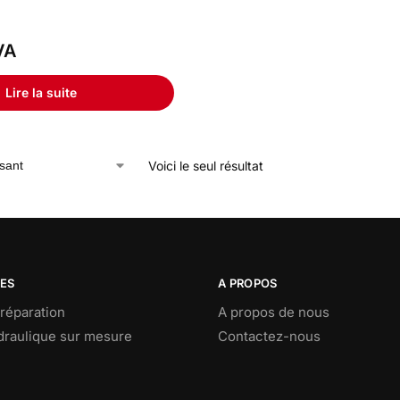
VA
Lire la suite
Voici le seul résultat
CES
A PROPOS
réparation
A propos de nous
ydraulique sur mesure
Contactez-nous