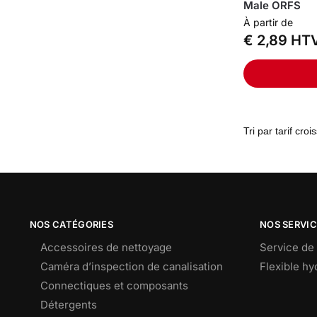
Male ORFS
À partir de
€
2,89
HT
NOS CATÉGORIES
NOS SERVI
Accessoires de nettoyage
Service de 
Caméra d’inspection de canalisation
Flexible h
Connectiques et composants
Détergents