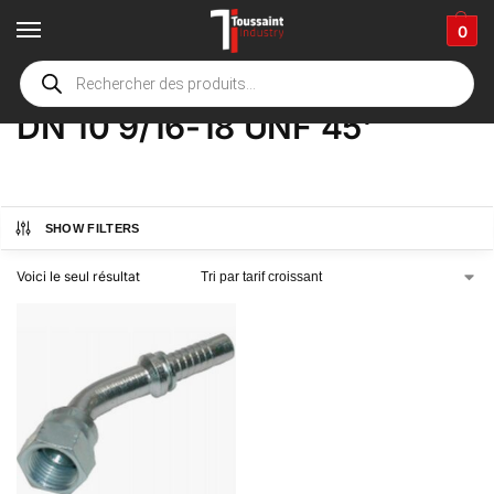
0
Accueil
boutique
Product Options
DN 10 9/16-18 UNF 45'
/
/
/
DN 10 9/16-18 UNF 45'
SHOW FILTERS
Voici le seul résultat