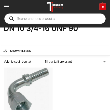
0
Accueil
boutique
Product Options
DN 10 3/4-16 UNF 90'
/
/
/
DN 10 3/4-16 UNF 90'
SHOW FILTERS
Voici le seul résultat