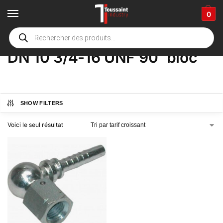
0
Accueil
boutique
Product Options
DN 10 3/4-16 UNF 90' bloc
/
/
/
DN 10 3/4-16 UNF 90' bloc
SHOW FILTERS
Voici le seul résultat