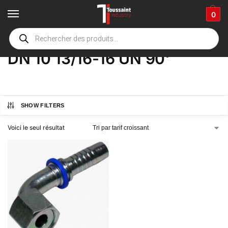
0
Accueil
boutique
Product Options
DN 10 13/16-16 UN 90'
/
/
/
DN 10 13/16-16 UN 90'
SHOW FILTERS
Voici le seul résultat