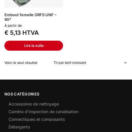
Embout femelle ORFS UNF –
90°
À partir de
€
5,13
HTVA
Lire la suite
Voici le seul résultat
NOS CATÉGORIES
Accessoires de nettoyage
Caméra d’inspection de canalisation
Connectiques et composants
Détergents