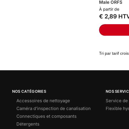
Male ORFS
À partir de
€
2,89
HT
NOS CATÉGORIES
NOS SERVI
Accessoires de nettoyage
Service de 
Caméra d’inspection de canalisation
Flexible h
Connectiques et composants
Détergents