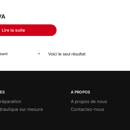
VA
Lire la suite
Voici le seul résultat
CES
A PROPOS
réparation
A propos de nous
ydraulique sur mesure
Contactez-nous