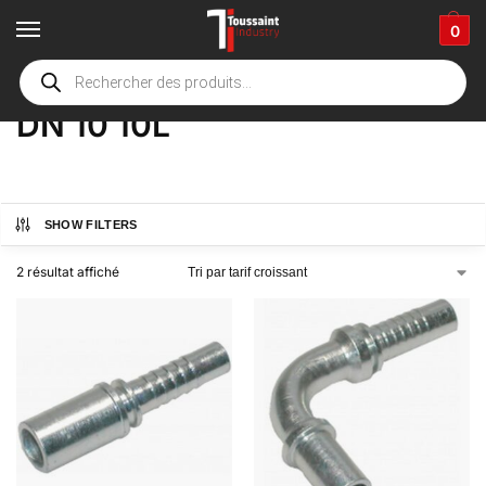
0
Accueil
boutique
Product Options
DN 10 10L
/
/
/
DN 10 10L
SHOW FILTERS
2 résultat affiché