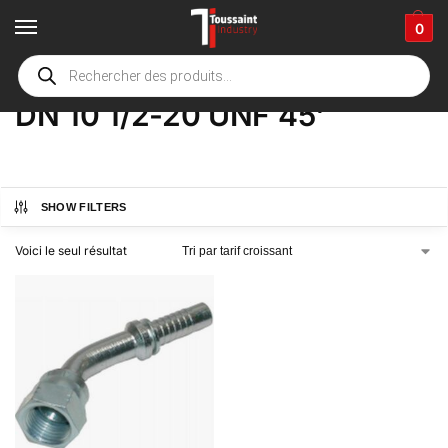
0
Accueil
boutique
Product Options
DN 10 1/2-20 UNF 45'
/
/
/
DN 10 1/2-20 UNF 45'
SHOW FILTERS
Voici le seul résultat