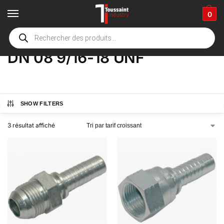
0
Accueil
boutique
Product Options
DN 08 9/16-18 UNF
/
/
/
DN 08 9/16-18 UNF
SHOW FILTERS
3 résultat affiché