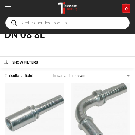
0
Accueil
boutique
Product Options
DN 08 8L
/
/
/
DN 08 8L
SHOW FILTERS
2 résultat affiché