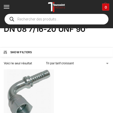
0
Accueil
boutique
Product Options
DN 08 7/16-20 UNF 90'
/
/
/
DN 08 7/16-20 UNF 90'
SHOW FILTERS
Voici le seul résultat