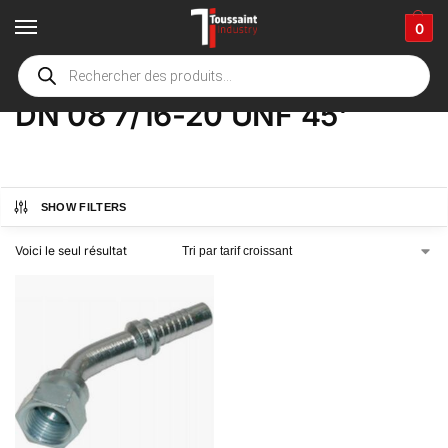
0
Accueil
boutique
Product Options
DN 08 7/16-20 UNF 45'
/
/
/
DN 08 7/16-20 UNF 45'
SHOW FILTERS
Voici le seul résultat