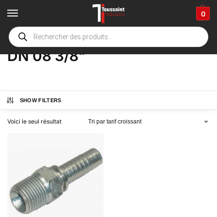
0
Accueil
boutique
Product Options
DN 08 3/8"
/
/
/
DN 08 3/8"
SHOW FILTERS
Voici le seul résultat