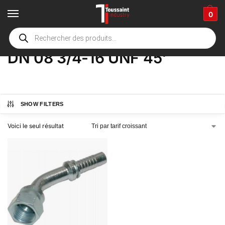
0
Accueil
boutique
Product Options
DN 08 3/4-16 UNF 45'
/
/
/
DN 08 3/4-16 UNF 45'
SHOW FILTERS
Voici le seul résultat