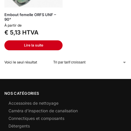
Embout femelle ORFS UNF –
90°
À partir de
€
5,13
HTVA
Lire la suite
Voici le seul résultat
NOS CATÉGORIES
Accessoires de nettoyage
Caméra d’inspection de canalisation
Connectiques et composants
Détergents