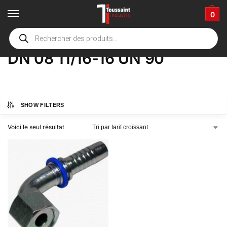
0
Accueil
boutique
Product Options
DN 08 11/16-16 UN 90'
/
/
/
DN 08 11/16-16 UN 90'
SHOW FILTERS
Voici le seul résultat