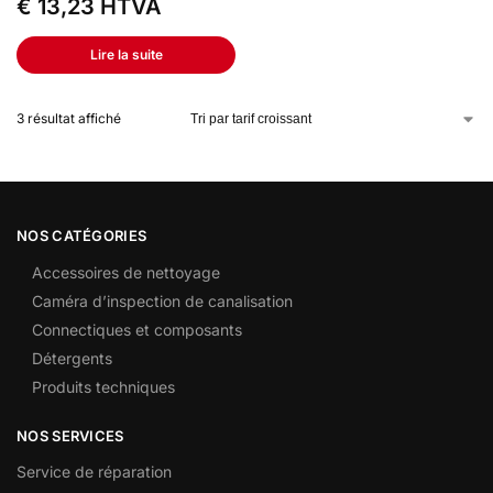
€
13,23
HTVA
Lire la suite
3 résultat affiché
NOS CATÉGORIES
Accessoires de nettoyage
Caméra d’inspection de canalisation
Connectiques et composants
Détergents
Produits techniques
NOS SERVICES
Service de réparation