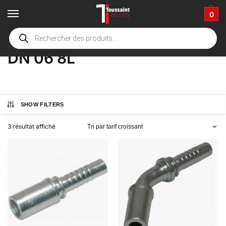
0
Accueil
boutique
Product Options
DN 06 8L
/
/
/
DN 06 8L
SHOW FILTERS
3 résultat affiché