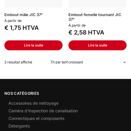
Embout mâle JIC 37°
Embout femelle tournant JIC
37°
À partir de
À partir de
€
1,75
HTVA
€
2,58
HTVA
Lire la suite
Lire la suite
2 résultat affiché
NOS CATÉGORIES
Accessoires de nettoyage
Caméra d’inspection de canalisation
Connectiques et composants
Détergents