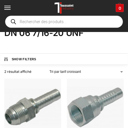
0
Accueil
boutique
Product Options
DN 06 7/16-20 UNF
/
/
/
DN 06 7/16-20 UNF
SHOW FILTERS
2 résultat affiché