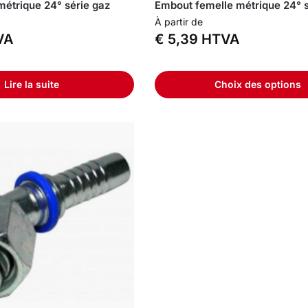
étrique 24° série gaz
Embout femelle métrique 24° s
À partir de
VA
€
5,39
HTVA
Lire la suite
Choix des options