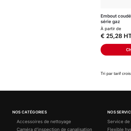
Embout coudé 
série gaz
À partir de
€
25,28
H
Ch
NOS CATÉGORIES
NOS SERVI
Accessoires de nettoyage
Service de 
Caméra d’inspection de canalisation
Flexible h