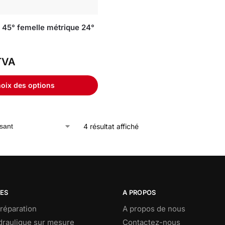
45° femelle métrique 24°
TVA
oix des options
4 résultat affiché
CES
A PROPOS
réparation
A propos de nous
ydraulique sur mesure
Contactez-nous