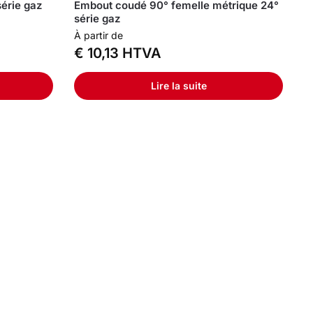
érie gaz
Embout coudé 90° femelle métrique 24°
série gaz
À partir de
€
10,13
HTVA
Lire la suite