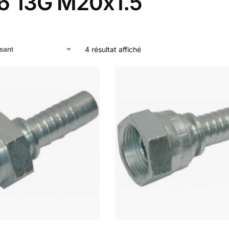
6 13G M20x1.5
4 résultat affiché