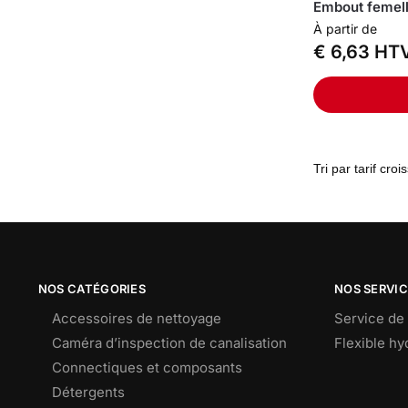
Embout femel
À partir de
€
6,63
HT
NOS CATÉGORIES
NOS SERVI
Accessoires de nettoyage
Service de 
Caméra d’inspection de canalisation
Flexible h
Connectiques et composants
Détergents