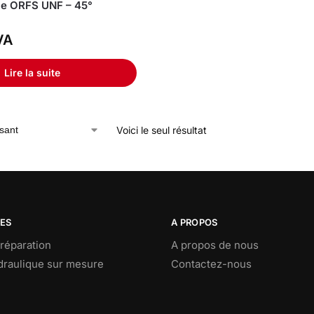
le ORFS UNF – 45°
VA
Lire la suite
Voici le seul résultat
CES
A PROPOS
réparation
A propos de nous
ydraulique sur mesure
Contactez-nous