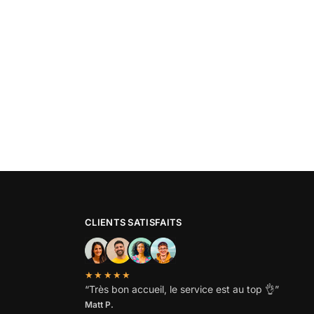
CLIENTS SATISFAITS
★★★★★
“
Très bon accueil, le service est au top
👌”
Matt P.