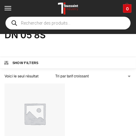
0
Accueil
boutique
Product Options
DN 05 8S
/
/
/
DN 05 8S
SHOW FILTERS
Voici le seul résultat