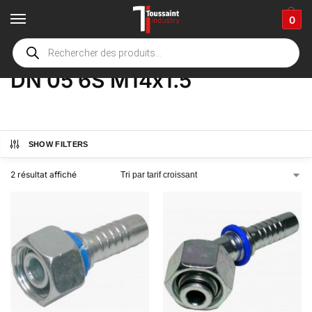
0
Accueil
boutique
Product Options
DN 05 6S M14x1.5
/
/
/
DN 05 6S M14x1.5
SHOW FILTERS
2 résultat affiché