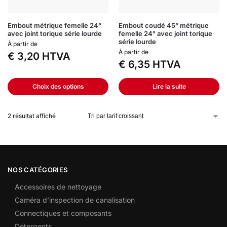
Embout métrique femelle 24°
Embout coudé 45° métrique
avec joint torique série lourde
femelle 24° avec joint torique
série lourde
À partir de
À partir de
€
3,20
HTVA
€
6,35
HTVA
Choix des options
Lire la suite
2 résultat affiché
NOS CATÉGORIES
Accessoires de nettoyage
Caméra d’inspection de canalisation
Connectiques et composants
Détergents