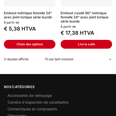
Embout métrique femelle 24°
Embout coudé 90° métrique
avec joint torique série lourde
femelle 24° avec joint torique
série lourde
À partir de
À partir de
€
5,38
HTVA
€
17,38
HTVA
Choix des options
Lire la suite
2 résultat affiché
NOS CATÉGORIES
Accessoires de nettoyage
Caméra d’inspection de canalisation
Connectiques et composants
Détergents