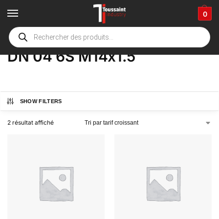
0
Accueil
boutique
Product Options
DN 04 6S M14x1.5
/
/
/
DN 04 6S M14x1.5
SHOW FILTERS
2 résultat affiché