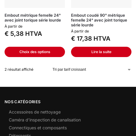
Embout métrique femelle 24°
Embout coudé 90° métrique
avec joint torique série lourde
femelle 24° avec joint torique
série lourde
À partir de
À partir de
€
5,38
HTVA
€
17,38
HTVA
Choix des options
Lire la suite
2 résultat affiché
NOS CATÉGORIES
Accessoires de nettoyage
Caméra d’inspection de canalisation
Connectiques et composants
Détergents