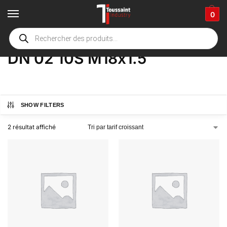
0
Accueil
boutique
Product Options
DN 02 10S M18x1.5
/
/
/
DN 02 10S M18x1.5
SHOW FILTERS
2 résultat affiché