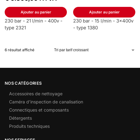
Ajouter au panier
Ajouter au panier
230 bar - 21 l/min - 400v -
230 bar - 15 l/min - 3x400v
type 2321
- type 1380
6 résultat affiché
NOS CATÉGORIES
Accessoires de nettoyage
Caméra d’inspection de canalisation
Connectiques et composants
Détergents
Produits techniques
NOS SERVICES