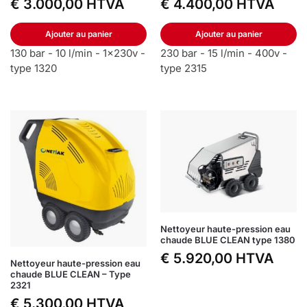
€
3.000,00
HTVA
€
4.400,00
HTVA
Ajouter au panier
Ajouter au panier
130 bar - 10 l/min - 1x230v -
230 bar - 15 l/min - 400v -
type 1320
type 2315
Nettoyeur haute-pression eau
chaude BLUE CLEAN type 1380
€
5.920,00
HTVA
Nettoyeur haute-pression eau
chaude BLUE CLEAN – Type
2321
€
5.300,00
HTVA