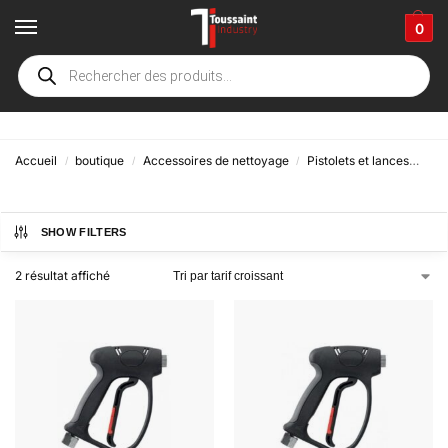
0
500 bar
Accueil
boutique
Accessoires de nettoyage
Pistolets et lances
Hau
/
/
/
SHOW FILTERS
2 résultat affiché