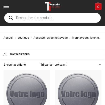
0
Zinc
Accueil
boutique
Accessoires de nettoyage
Monnayeurs, jeton et accessoires
/
/
/
SHOW FILTERS
2 résultat affiché