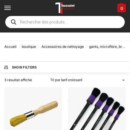
0
Pinceau
Accueil
boutique
Accessoires de nettoyage
gants, microfibre, brosse & divers accessoires
/
/
/
SHOW FILTERS
3 résultat affiché