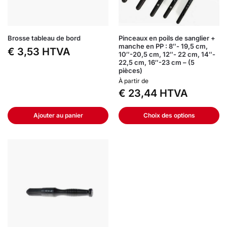
Brosse tableau de bord
Pinceaux en poils de sanglier +
manche en PP : 8″- 19,5 cm,
€
3,53
HTVA
10″-20,5 cm, 12″- 22 cm, 14″-
22,5 cm, 16″-23 cm – (5
pièces)
À partir de
€
23,44
HTVA
Ajouter au panier
Choix des options