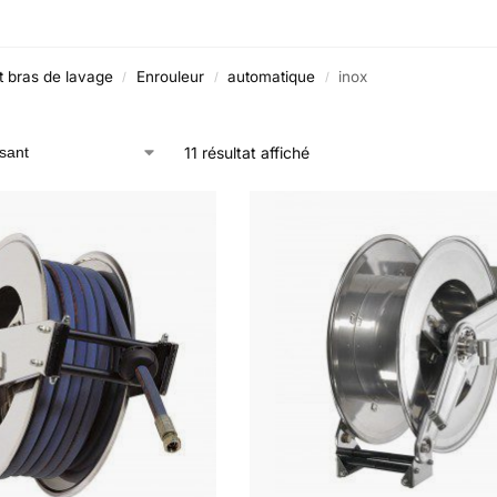
t bras de lavage
Enrouleur
automatique
inox
/
/
/
11 résultat affiché