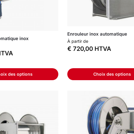
Enrouleur inox automatique
omatique inox
À partir de
€
720,00
HTVA
TVA
oix des options
Choix des options