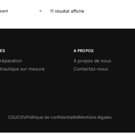
11 résultat affiché
CES
A PROPOS
réparation
A propos de nous
ydraulique sur mesure
Contactez-nous
CGU
CGV
Politique de confidentialité
Mentions légales