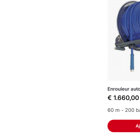
Enrouleur aut
€
1.660,00
60 m - 200 ba
Aj