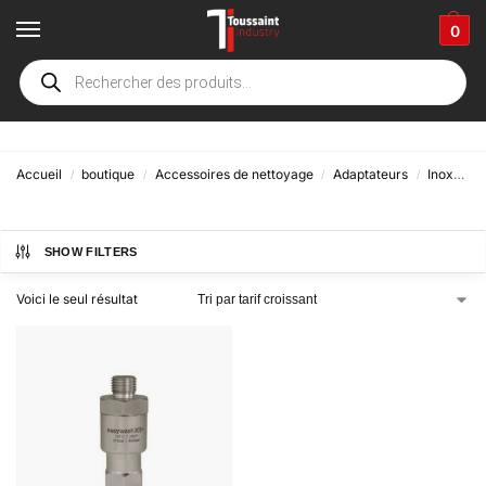
0
Raccord Tournant Droit
Accueil
boutique
Accessoires de nettoyage
Adaptateurs
Inox
R
/
/
/
/
SHOW FILTERS
Voici le seul résultat