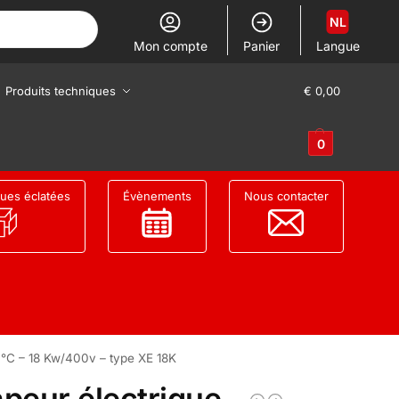
NL
Mon compte
Panier
Langue
Produits techniques
€
0,00
0
ues éclatées
Évènements
Nous contacter
0°C – 18 Kw/400v – type XE 18K
peur électrique