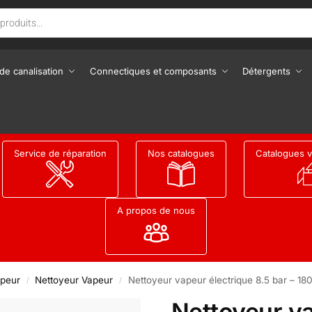
de canalisation
Connectiques et composants
Détergents
Service de réparation
Nos catalogues
Catalogues v
A propos de nous
peur
Nettoyeur Vapeur
Nettoyeur vapeur électrique 8.5 bar – 18
/
/
Nettoyeur va