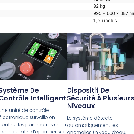
82 kg
995 x 660 x 887 
1 jeu inclus
Système De
Dispositif De
Contrôle Intelligent
Sécurité À Plusieur
Niveaux
Une unité de contrôle
électronique surveille en
Le système détecte
continu les paramètres de la
automatiquement les
machine afin d’optimiser son
anomalies (niveau d’eau,