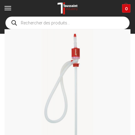
0
Accueil
boutique
Fournitures industrielles
Pompes et transvasement
/
/
/