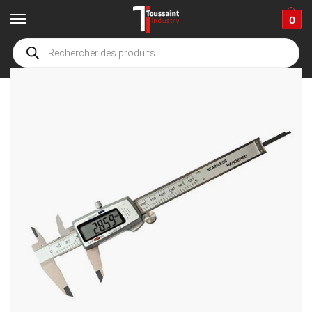
0
Accueil
boutique
Fournitures industrielles
Outillage à main
Niveaux,mesure et détection
/
/
/
/