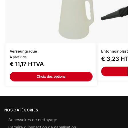
Verseur gradué
Entonnoir plas
À partir de
€
3,23
H
€
11,17
HTVA
Choix des options
NOS CATÉGORIES
Accessoires de nettoyage
Caméra d’inspection de canalisation