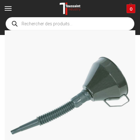
0
Accueil
boutique
Fournitures industrielles
Equipements pétroliers
/
/
/