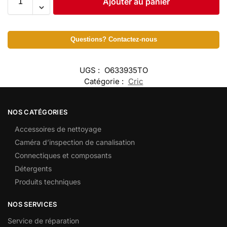
Ajouter au panier
Questions? Contactez-nous
UGS :
O633935TO
Catégorie :
Cric
NOS CATÉGORIES
Accessoires de nettoyage
Caméra d’inspection de canalisation
Connectiques et composants
Détergents
Produits techniques
NOS SERVICES
Service de réparation