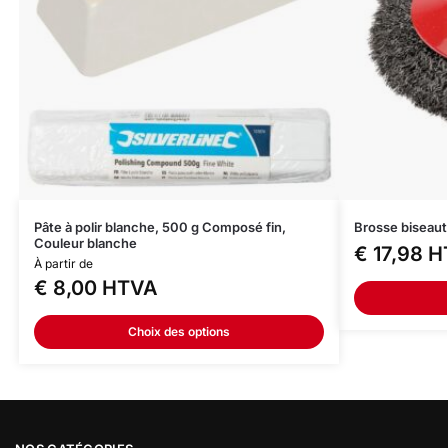
Pâte à polir blanche, 500 g Composé fin,
Brosse biseauté
Couleur blanche
€
17,98
H
À partir de
€
8,00
HTVA
Choix des options