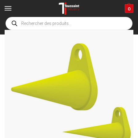
0
Accueil
boutique
EPI
Bouchons de service hydraulique
/
/
/