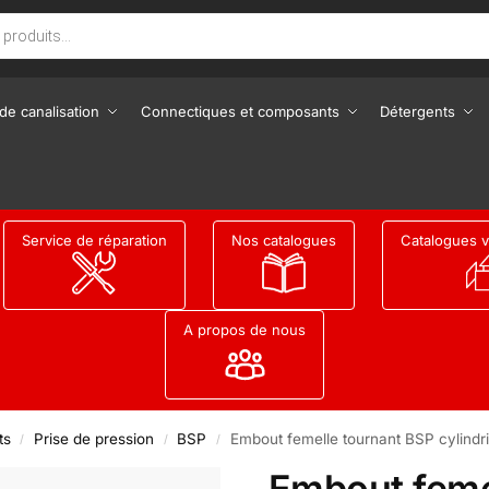
de canalisation
Connectiques et composants
Détergents
Service de réparation
Nos catalogues
Catalogues v
A propos de nous
ts
Prise de pression
BSP
Embout femelle tournant BSP cylindr
/
/
/
Embout feme