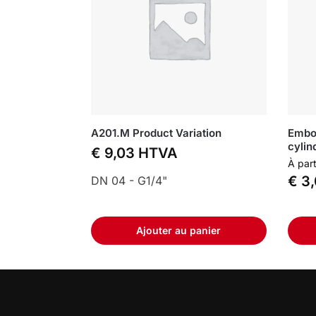
A201.M Product Variation
Embou
cylin
€
9,03
HTVA
À part
€
3,
DN 04 - G1/4"
Ajouter au panier