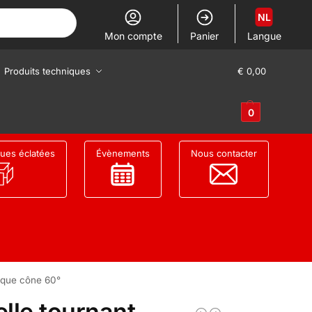
NL
Mon compte
Panier
Langue
Produits techniques
€
0,00
0
ues éclatées
Évènements
Nous contacter
ique cône 60°
lle tournant