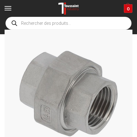
0
Accueil
boutique
Connectiques et composants
Automobile
Connectiques
/
/
/
/