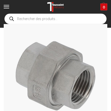
0
Accueil
boutique
Connectiques et composants
Automobile
Connectiques
/
/
/
/