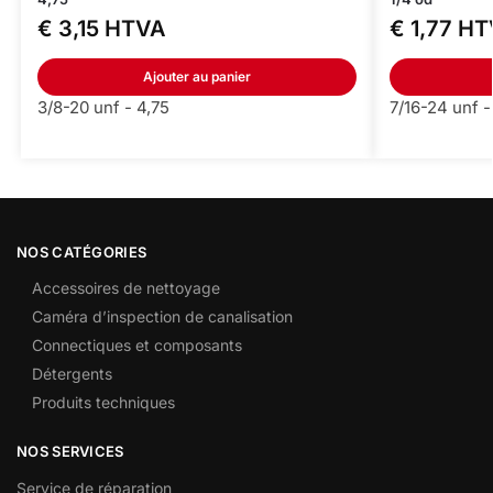
€
3,15
HTVA
€
1,77
HT
Ajouter au panier
3/8-20 unf - 4,75
7/16-24 unf -
NOS CATÉGORIES
Accessoires de nettoyage
Caméra d’inspection de canalisation
Connectiques et composants
Détergents
Produits techniques
NOS SERVICES
Service de réparation