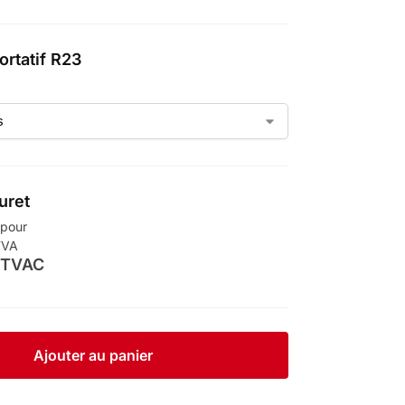
ortatif R23
uret
 pour
TVA
TVAC
Ajouter au panier