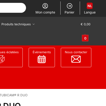
NL
Mon compte
Panier
Langue
Produits techniques
€
0,00
0
ues éclatées
Évènements
Nous contacter
TUBICAM® R DUO
R DUO