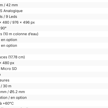
m / 42 mm
 Analogique
s / 9 Leds
x 480 / 976 x 496 px
 90°
s (10 m colonne d’eau)
 en option
 en option
uces (17.78 cm)
x 480 px
 Micro SD
o
heures
 / 30 m
 mm / Ø5.2 mm
tion / en option
 à +60°C