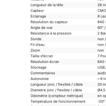
Longueur de la tête
28 m
Capteur
CMOS
Eclairage
8 Led
Résolution du capteur
640 
Angle de vue
60° /
Résistance à la pression
2 Bar
Sonde
non /
Fil d’eau
non /
Zoom
non
Taille d’écran
7 Po
Résolution écran
640 
Stockage
USB,
Commentaires
audi
Autonomie
≈ 6 
Longueur jonc / flexible / câble
20 m
Diamètre jonc / flexible / câble
Ø4.5
Odomètre (compteur métrique)
en op
Température de fonctionnement
-20°