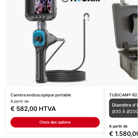
Caméra endoscopique portable
TUBICAM® R2
À partir de
Diamètre d'i
€
582,00
HTVA
Ø30 À Ø20
Choix des options
A partir de
€
1.580,0