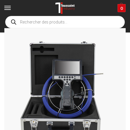
0
Accueil
boutique
Caméra d'inspection de canalisation
Caméra endoscopique pour inspection de canalisation
/
/
/