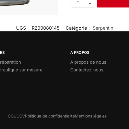
UGS :
R200080145
Catégorie :
Serpentin
CES
A PROPOS
réparation
A propos de nous
ydraulique sur mesure
Contactez-nous
CGU
CGV
Politique de confidentialité
Mentions légales