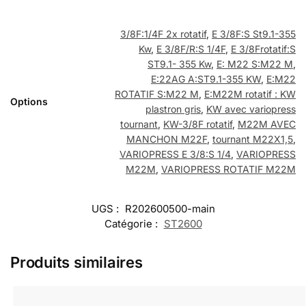
3/8F:1/4F 2x rotatif
,
E 3/8F:S St9.1-355
Kw
,
E 3/8F/R:S 1/4F
,
E 3/8Frotatif:S
ST9.1- 355 Kw
,
E: M22 S:M22 M
,
E:22AG A:ST9.1-355 KW
,
E:M22
ROTATIF S:M22 M
,
E:M22M rotatif : KW
Options
plastron gris
,
KW avec variopress
tournant
,
KW-3/8F rotatif
,
M22M AVEC
MANCHON M22F
,
tournant M22X1,5
,
VARIOPRESS E 3/8:S 1/4
,
VARIOPRESS
M22M
,
VARIOPRESS ROTATIF M22M
UGS :
R202600500-main
Catégorie :
ST2600
Produits similaires