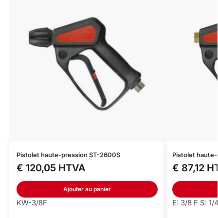
Pistolet haute-pression ST-2600S
Pistolet haute
€
120,05
HTVA
€
87,12
H
Ajouter au panier
KW-3/8F
E: 3/8 F S: 1/