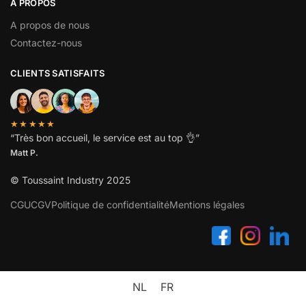
A PROPOS
A propos de nous
Contactez-nous
CLIENTS SATISFAITS
★★★★★
“
Très bon accueil, le service est au top
👌”
Matt P.
© Toussaint Industry 2025
CGU
CGV
Politique de confidentialité
Mentions légales
NL
FR