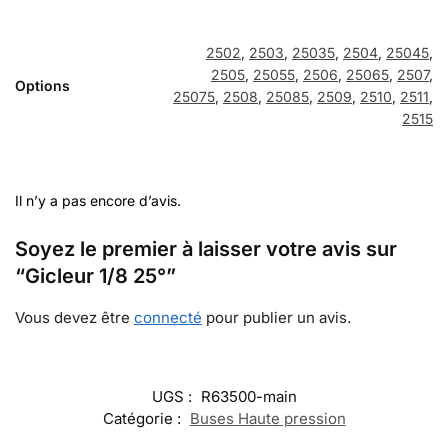
2502
,
2503
,
25035
,
2504
,
25045
,
2505
,
25055
,
2506
,
25065
,
2507
,
Options
25075
,
2508
,
25085
,
2509
,
2510
,
2511
,
2515
Il n’y a pas encore d’avis.
Soyez le premier à laisser votre avis sur
“Gicleur 1/8 25°”
Vous devez être
connecté
pour publier un avis.
UGS :
R63500-main
Catégorie :
Buses Haute pression