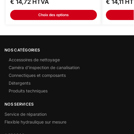
€
14,72
HTVA
€
14,11
HT
Choix des options
NOS CATÉGORIES
Accessoires de nettoyage
Caméra d’inspection de canalisation
Connectiques et composants
Détergents
Produits techniques
NOS SERVICES
Service de réparation
Flexible hydraulique sur mesure