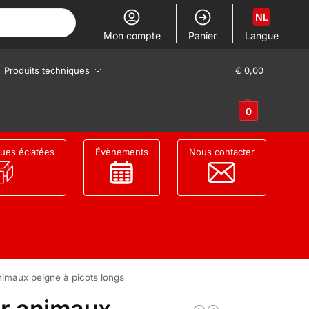
NL
Mon compte
Panier
Langue
Produits techniques
€
0,00
0
ues éclatées
Évènements
Nous contacter
imaux peigne à picots longs
r animaux