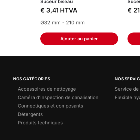
Suceur biseau
Suceu
€
3,41
HTVA
€
21
Ø32 mm - 210 mm
Ajouter au panier
NOS CATÉGORIES
NOS SERVI
Accessoires de nettoyage
Service de 
Caméra d’inspection de canalisation
Flexible h
Connectiques et composants
Détergents
Produits techniques