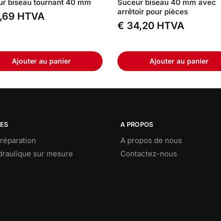
r biseau tournant 40 mm
Suceur biseau 40 mm avec
arrêtoir pour pièces
,69
HTVA
€
34,20
HTVA
Ajouter au panier
Ajouter au panier
CES
A PROPOS
réparation
A propos de nous
ydraulique sur mesure
Contactez-nous