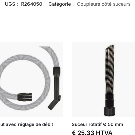
UGS :
R264050
Catégorie :
Coupleurs côté suceurs
t avec réglage de débit
Suceur rotatif Ø 50 mm
€
25,33
HTVA