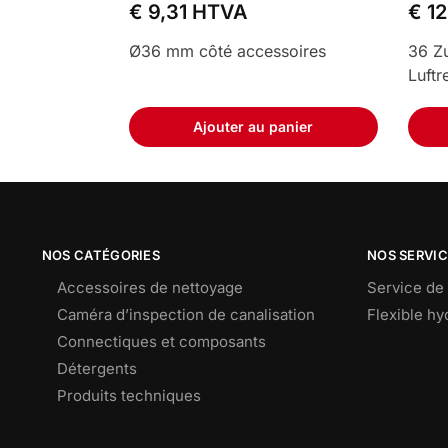
€
9,31
HTVA
€
12
Ø36 mm côté accessoires
36 Zu
Luftr
Ajouter au panier
NOS CATÉGORIES
NOS SERVI
Accessoires de nettoyage
Service de 
Caméra d’inspection de canalisation
Flexible h
Connectiques et composants
Détergents
Produits techniques