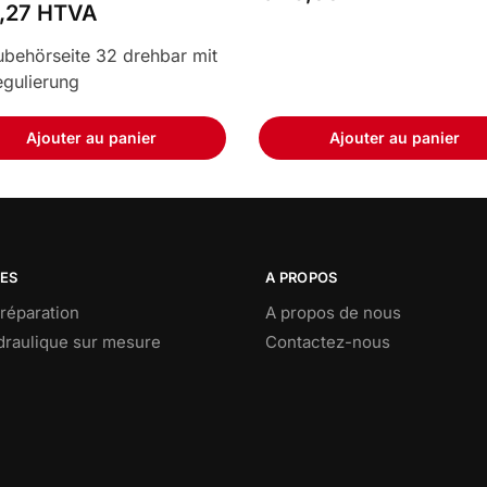
,27
HTVA
behörseite 32 drehbar mit
egulierung
Ajouter au panier
Ajouter au panier
CES
A PROPOS
réparation
A propos de nous
ydraulique sur mesure
Contactez-nous